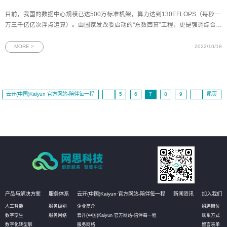
目前，我国的数据中心规模已达500万标准机架，算力达到130EFLOPS（每秒一
万三千亿亿次浮点运算）。由国家发改委启动的“东数西算”工程，更是强调综合性
的资源优化和共享，通过基础设施的部署和其它技术准备，加快西部转型发展，
拉平中西部发展差距。近日，网思科技携手中国移动通信集团新疆有限公司，在
MORE >
2022/10/18
“2022年基于数字孪
云开(中国)Kaiyun·官方网站-陪伴每一程
···
5
6
7
8
9
···
尾页
产品与解决方案
服务体系
云开(中国)Kaiyun·官方网站-陪伴每一程
新闻资讯
加入我们
人工智能
服务级别
企业简介
招聘岗位
数字孪生
服务网络
云开(中国)Kaiyun·官方网站-陪伴每一程
联系方式
数字化转型解
服务网络
留言表单