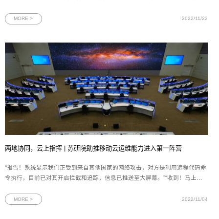
焦新型基础设施、融合应用实践、技术创新能力、产业发展生态、安全保障能
力等热点领域，是一场5G+工业互联网领域的国家级盛会。图为2022中国5G＋
MORE >
2022/11/22
工业互联网大会现场大会
两地协同，云上指挥 | 苏研院助推移动云运维能力进入第一阵营
“报告！系统显示我们正受到来自其他国家的网络攻击，对方是利用远程代码命
令执行，目前已对其开启拦截和追踪，信息已推送至大屏幕。”“收到！马上将
信息同步到网安应急作战室。”实时的数据、简短的对话、迅速的响应是移动云
监控调度指挥中心的常见场景。移动云监控调度指挥中心（全文简称“监控指挥
MORE >
2022/11/04
中心”）已在江苏省苏