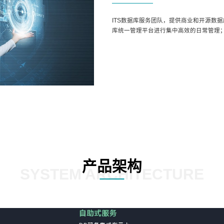
ITS数据库服务团队，提供商业和开源数
库统一管理平台进行集中高效的日常管理
产品架构
SYSTEM ARCHITECTURE