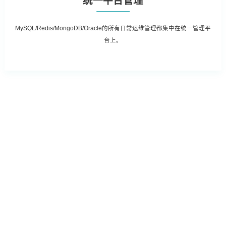
统一平台管理
MySQL/Redis/MongoDB/Oracle的所有日常运维管理都集中在统一管理平
台上。