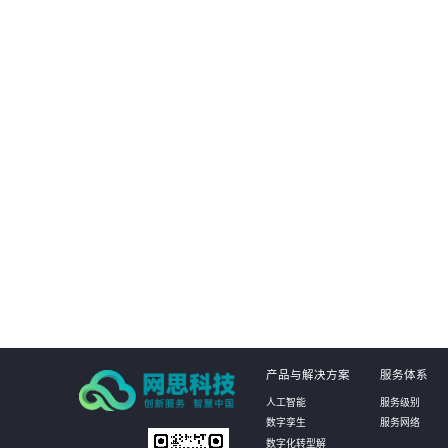
根据客户不同的需求提供不同的数据库管理方
提供自
案，针对客户现有数据库系统的特点和运维要
率，减少
求，提供定制化的解决方案，帮助客户实现业务
能和安全
目标和持续优化。
潜
01
产品与解决方案
服务体系
人工智能
服务级别
数字孪生
服务网络
数字化转型解