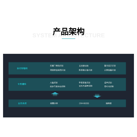
产品架构
SYSTEM ARCHITECTURE