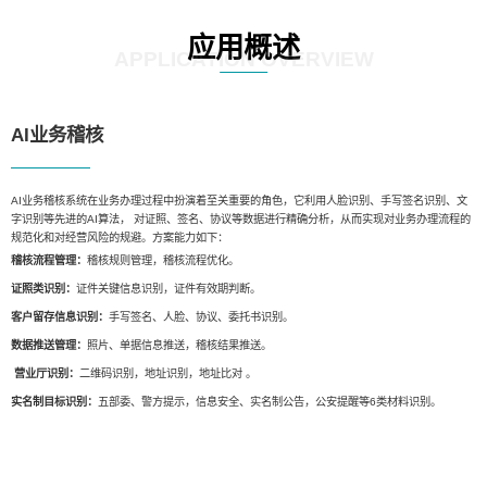
应用概述
APPLICATION OVERVIEW
AI业务稽核
AI业务稽核系统在业务办理过程中扮演着至关重要的角色，它利用人脸识别、手写签名识别、文
字识别等先进的AI算法， 对证照、签名、协议等数据进行精确分析，从而实现对业务办理流程的
规范化和对经营风险的规避。方案能力如下：
稽核流程管理：
稽核规则管理，稽核流程优化。
证照类识别：
证件关键信息识别，证件有效期判断。
客户留存信息识别：
手写签名、人脸、协议、委托书识别。
数据推送管理：
照片、单据信息推送，稽核结果推送。
营业厅识别：
二维码识别，地址识别，地址比对 。
实名制目标识别：
五部委、警方提示，信息安全、实名制公告，公安提醒等6类材料识别。