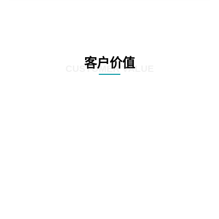
客户价值
CUSTOMER VALUE
01
显著提高业务处理速度，通过精准的数据分析和挖掘，发现潜在的风险点和异
常交易，确保业务的准确性和合规性。
02
客户能够降低运营成本，减少风险暴露，提升企业的竞
争力和稳健性。
03
客户依靠数据驱动的决策支持，制定更有效的业务策略和风险管理方案。