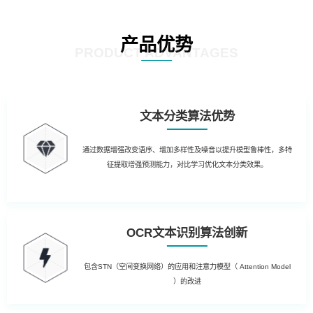
产品优势
PRODUCT ADVANTAGES
文本分类算法优势
通过数据增强改变语序、增加多样性及噪音以提升模型鲁棒性，多特
征提取增强预测能力，对比学习优化文本分类效果。
OCR文本识别算法创新
包含STN（空间变换网络）的应用和注意力模型（ Attention Model
）的改进