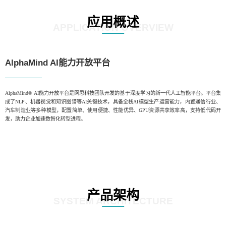
应用概述
APPLICATION OVERVIEW
AlphaMind AI能力开放平台
AlphaMind® AI能力开放平台是网思科技团队开发的基于深度学习的新一代人工智能平台。平台集
成了NLP、机器视觉和知识图谱等AI关键技术，具备全栈AI模型生产运营能力，内置通信行业、
汽车制造业等多种模型，配置简单、使用便捷、性能优异、GPU资源共享效率高，支持低代码开
发，助力企业加速数智化转型进程。
产品架构
SYSTEM ARCHITECTURE