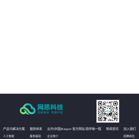
04
发挥非结构化大数据价值
05
工程管理全要素、全量AI质检
06
即时整改的自愈式工程管理体系
产品与解决方案
服务体系
云开(中国)Kaiyun·官方网站-陪伴每一程
新闻资讯
加入我们
人工智能
服务级别
企业简介
招聘岗位