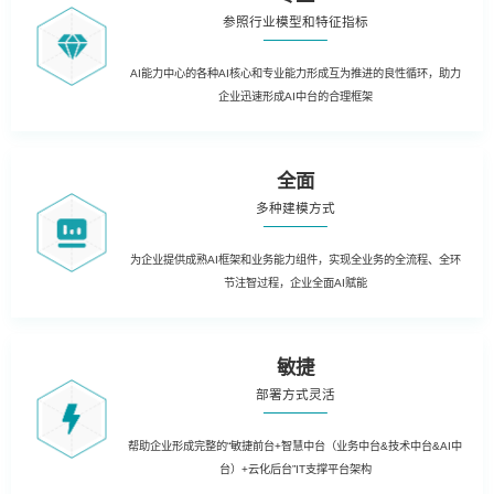
参照行业模型和特征指标
AI能力中心的各种AI核心和专业能力形成互为推进的良性循环，助力
企业迅速形成AI中台的合理框架
全面
多种建模方式
为企业提供成熟AI框架和业务能力组件，实现全业务的全流程、全环
节注智过程，企业全面AI赋能
敏捷
部署方式灵活
帮助企业形成完整的“敏捷前台+智慧中台（业务中台&技术中台&AI中
台）+云化后台”IT支撑平台架构