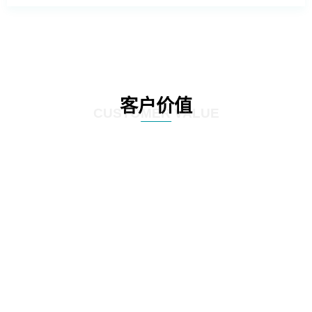
客户价值
CUSTOMER VALUE
01
基于深度学习的照片模糊性检测方法
02
工程照片历史重复性检测方法
03
与移动互联网技术充分融合