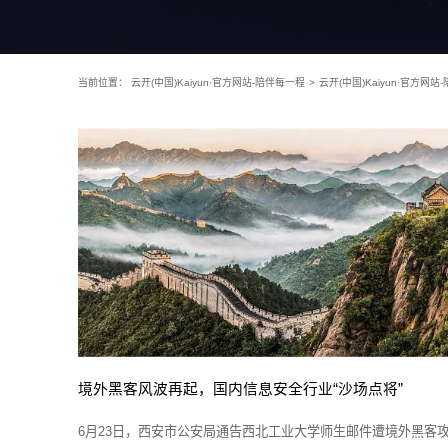
当前位置：
云开(中国)Kaiyun·官方网站-陪伴每一程
>
云开(中国)Kaiyun·官方网站
境外黑客风波再起，国内信息安全行业“沙场点将”
6月23日，西安市公安局通告西北工业大学师生邮件遭境外黑客