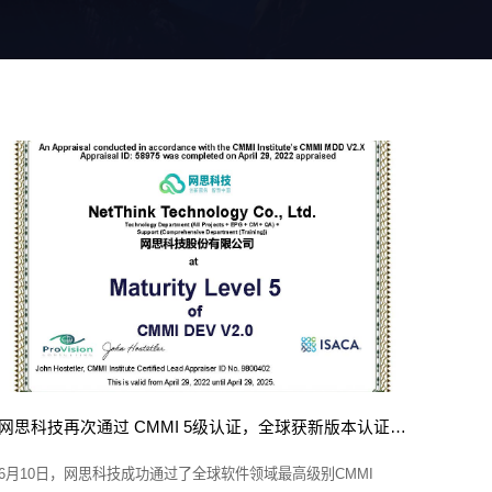
网思科技再次通过 CMMI 5级认证，全球获新版本认证企业仅700余家
6月10日，网思科技成功通过了全球软件领域最高级别CMMI