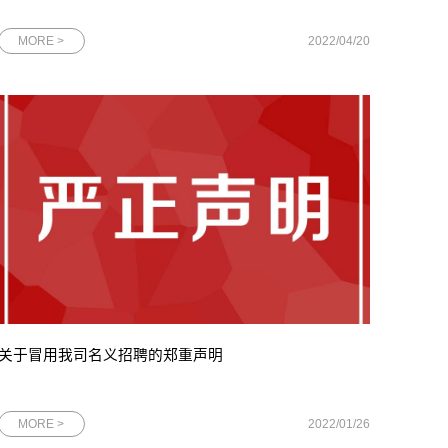
生态、人工智能等华为热门核心技术及应用成果，是目前华为在
山东省规模最大的数字化展厅。自2020年7月华为与济南市政府
MORE >
2022/04/20
签订战略合作协议完成华为济南软件开发云创新中心、鲲鹏生态
创新中心、人工智能创新
关于冒用我司名义招聘的郑重声明
MORE >
2022/01/26