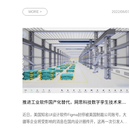
单第16名。该榜单由中国科学院旗下《互联网周刊》联合德本咨
询、eNet研究院共同发布，全领域、多维度地透析了国内整个数
MORE >
2022/06/0
字孪生体系。&
推进工业软件国产化替代，网思科技数字孪生技术来助力
近日，美国知名UI设计软件Figma封停被美国制裁公司账号，大
疆等企业将受影响的消息在国内设计圈传开，这再一次引发人们
对进口替代的关注。在工业领域，工业软件的“卡脖子”问题是我