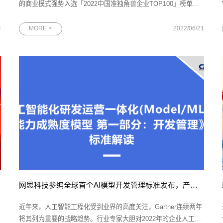
的商业模式强势入选「2022中国准独角兽企业TOP100」榜单，
名列第28位。该榜单由中国科学院《互联网周刊》联合德本咨
询、eNet研究院共同发布，此次共同入选榜单的还包括中储智
4
MORE >
2022/06/21
运、云徙科技、南芯半导体等拥有国资委、阿里、腾讯、红杉背
景的知名企业。此次登
网思科技参编全球首个AI模型开发管理标准发布，产业创新实践发展AI先行
近年来，人工智能工程化受到业界的高度关注，Gartner连续两年
将其列为重要的战略趋势。行业专家大胆对2022年的企业人工智