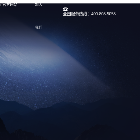
un·官方网站-
加入
全国服务热线：400-808-5058
我们