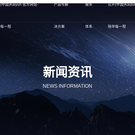
(中国)Kaiyun·官方网站-
产品与解
服务
云开(中国)Kaiy
伴每一程
决方案
体系
陪伴每一程
新闻资讯
NEWS INFORMATION