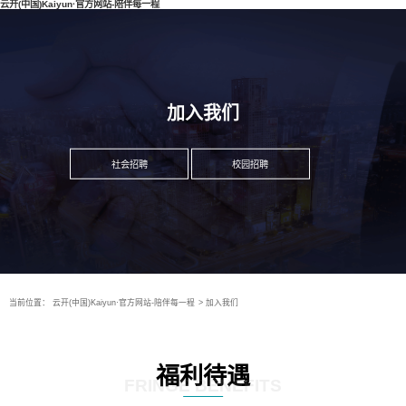
云开(中国)Kaiyun·官方网站-陪伴每一程
加入我们
社会招聘
校园招聘
当前位置：
云开(中国)Kaiyun·官方网站-陪伴每一程
>
加入我们
福利待遇
FRINGE BENEFITS