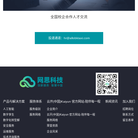
全国校企合作人才交流
投递通道：hr@allobktaxi.com
产品与解决方案
服务体系
云开(中国)Kaiyun·官方网站-陪伴每一程
新闻资讯
加入我们
人工智能
服务级别
企业简介
招聘岗位
数字孪生
服务网络
云开(中国)Kaiyun·官方网站-陪伴每一程
联系方式
数字化转型解
服务网络
留言表单
安全服务
荣誉资质
运维服务
企业风采
技术咨询服务