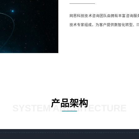
网思科技技术咨询团队由拥有丰富咨询服
技术专家组成，为客户提供数智化转型、I
产品架构
SYSTEM ARCHITECTURE