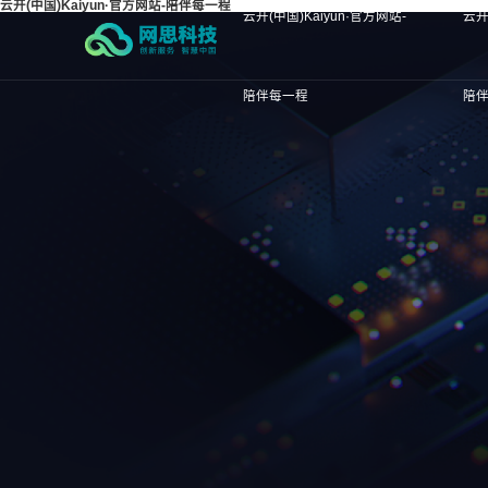
云开(中国)Kaiyun·官方网站-陪伴每一程
云开(中国)Kaiyun·官方网站-
云开
陪伴每一程
陪