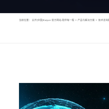
当前位置：
云开(中国)Kaiyun·官方网站-陪伴每一程
>
产品与解决方案
>
技术咨询