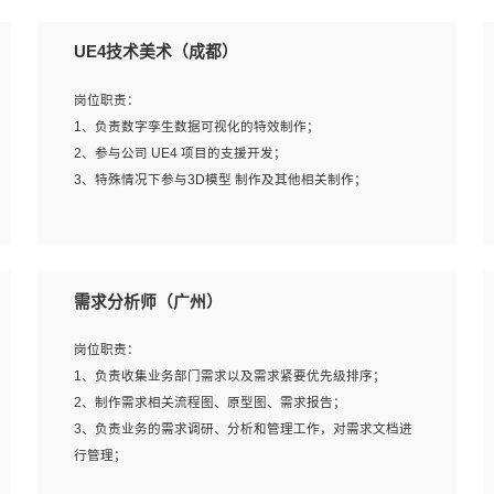
UE4技术美术（成都）
岗位职责：
1、负责数字孪生数据可视化的特效制作；
2、参与公司 UE4 项目的支援开发；
3、特殊情况下参与3D模型 制作及其他相关制作；
岗位要求：
1、全日制本科以上学历，美术、动画相关专业毕业，具有
需求分析师（广州）
相关效果制作经验2年以上；
2、熟练掌握 Particle 或 Niagara 制作特效模块；
岗位职责：
3、想象力丰富, 有一定的艺术审美深度；
1、负责收集业务部门需求以及需求紧要优先级排序；
4、有良好的场景特效搭建功底；
2、制作需求相关流程图、原型图、需求报告；
5、熟悉 3Ds Max 或者 Maya；
3、负责业务的需求调研、分析和管理工作，对需求文档进
6、有良好的沟通能力和团队合作意识；
行管理；
7、参与过建筑结构表现相关项目者优先
4、发现业务操作流程中的痛点，并提出对应的解决方案；