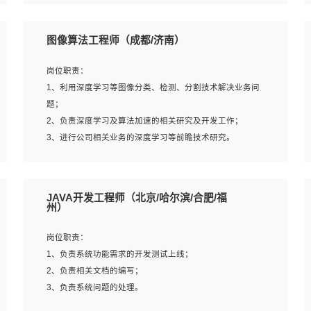
4、 熟悉NLP相关算法与实现；
岗位要求：
5、至少有一次及以上问答系统的项目实践，熟悉问答系统
1、本科及以上学历，计算机相关专业；
图像算法工程师（成都/济南）
全流程开发者优先；
2、1年以上Golang开发工作经验，能独立完成相应项目开
6、有较强的问题分析和处理能力，良好的团队合作意识；
发；
岗位职责：
7、 参与过相关竞赛或科研项目者优先。
3、基础扎实、熟悉数据结构与算法，熟悉多线程、多进
1、利用深度学习等图像分类、检测、分割技术解决业务问
程、IO复用等并发编程思维与实现，熟悉常用开源框架及设
题；
计模式；
2、负责深度学习及算法加速的相关研究及开发工作；
4、熟悉Golang、连接池、消息队列等组件使用、熟悉后端
3、进行公司相关业务的深度学习等前瞻技术研究。
开发、测试、调试流程跟工具使用；
5、对技术有激情，喜欢钻研，能快速接受和掌握新技术，
学习能力和工作责任心强，良好的沟通表达能力和团队协作
岗位要求：
JAVA开发工程师（北京/哈尔滨/合肥/福
能力。
1、统招本科以上学历，图形图像、计算机或数学相关专
州）
业；
2、2年以上图像处理开发经验，熟悉python和spark开发；
岗位职责：
3、熟练使用TensorFlow、Theano、Keras 及 Caffe 任意一
1、负责系统功能需求的开发测试上线；
种主流深度学习框架搭建深度学习系统环境；
2、负责相关文档的编写；
4、熟悉OPENCV、HALCON等常用图像处理软件，熟练进
3、负责系统问题的处理。
行图像处理；