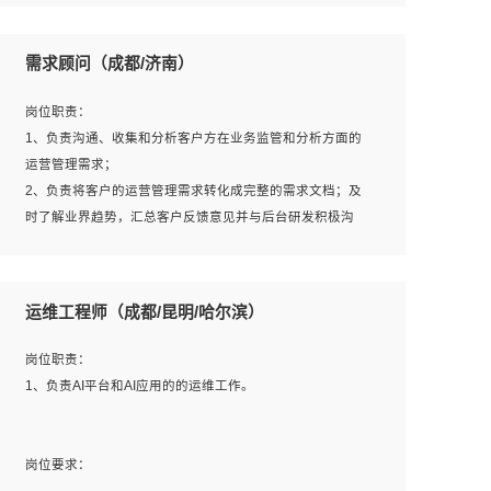
6、熟悉主流数据库、应用服务器、中间件部署架构和运维
用；
方法；
5、根据业务架构设计与业务需求，上接业务设计下接系统
需求顾问（成都/济南）
7、具备资源池迁移、应用及数据迁移、异构数据迁移相关
设计，编写系统概要设计，指导技术骨干进行系统详细设
经验；
计。
岗位职责：
8、具有HCIE/H3CIE/VMware/阿里云等云计算方向认证者
1、负责沟通、收集和分析客户方在业务监管和分析方面的
优先；
运营管理需求；
岗位要求：
2、负责将客户的运营管理需求转化成完整的需求文档；及
1、全日制统招本科及以上学历，计算机相关专业毕业，5年
时了解业界趋势，汇总客户反馈意见并与后台研发积极沟
以上开发工作经验；
通，从而提升产品在市场中的竞争力；
2、具有扎实的java编程功底和良好的编码习惯，有分布
3、配合客户整理项目汇报材料。
式、多线程及高并发系统开发经验和性能调优经验尤佳；熟
运维工程师（成都/昆明/哈尔滨）
悉JVM调优；掌握基础中间件、基础架构方案和云平台、云
产品功能特性，熟练使用相关平台的功能和了解其背后实现
岗位要求：
岗位职责：
机制；
1、3年以上运营或解决方案的工作经验。
1、负责AI平台和AI应用的的运维工作。
3、精通主流开发框架经验，精通一门主流开发语言；熟悉
2、具备良好的逻辑能力、沟通能力和文字处理能力，能够
主流开源框架源码；
从海量数据中发现关键特征，可独立提出完整的优化方案,
4、具有一定的大中型项目参与经验，有中间件、基础组件
并推动方案执行达成结果；熟练使用PPT、WORD、
岗位要求：
和框架的研发经验，具备研发管理流程建设经验；
EXCEL等办公软件；