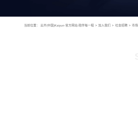
当前位置：
云开(中国)Kaiyun·官方网站-陪伴每一程
>
加入我们
>
社会招聘
>
市场