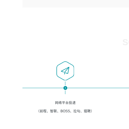
4、负责系统运维相关文档编写。
者优先；
5、负责现场对接客户，沟通事项。
6、具备良好的客户意识与沟通能力，善于学习思考、创新
与团队协作，认真负责、执行力与抗压力强。
岗位要求：
1、计算机相关专业本科以上学历，1年以上软件系统运维经
S
验。
2、精通linux命令。
3、熟悉oracle、mysql 数据库。
4、善于沟通，具有良好的团队合作精神和协作能力。
5、必须有实际的生产环境系统维护经验。
6、有中国移动安全态势系统相关项目经验优先考虑。
网络平台投递
（前程、智联、BOSS、拉勾、猎聘）