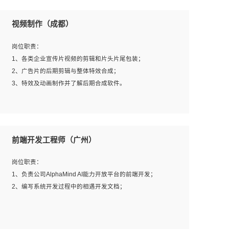
视频制作（成都）
岗位职责：
1、各类企业宣传片视频的剪辑和片头片尾包装；
2、广告片的后期剪辑与整体特效合成；
3、特效及动画制作并了解后期合成软件。
岗位要求：
1、热爱影视，责任心强，有强烈的兴趣和后期制作的主观
前端开发工程师（广州）
能动性；
2、熟练使用After Effect、Photo Shop、熟练掌握视频剪辑
岗位职责：
和特效包装软件；
1、负责公司AlphaMind AI能力开放平台的前端开发；
3、能对影片后期进行整体调色控制，具备一定审美感；
2、编写系统开发过程中的相遇开发文档；
4、在剪辑上会思考，有一定编导思维；
5、踏实， 勤奋，愿意在工作中不断学习，提高自我；
6、能与同事友好相处。
岗位要求：