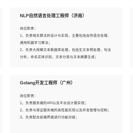
5、完成其他上级领导交予的任务和工作。
NLP自然语言处理工程师（济南）
岗位要求：
岗位职责：
1、本科以上学历，一年以上需求分析相关经验者优先；
1、负责相关算法的设计与实现，主要包括自然语言处理、
2、熟悉产品及需求规划工具，如:Axure、Xmind、MS
通用机器学习算法；
Project等；
2、负责大规模文本数据库处理，包括生文本预处理，句法
3、具备良好的交流协调能力，有较强的责任感、工作积极
分析，命名实体识别，文本分类与文本摘要生成；
主动；
3、跟踪自然语言处理的前沿技术和业界先进的模型应用；
4、有较强的系统需求分析、文档编写能力、沟通能力；
4、负责问答系统的搭建和知识图谱的建立；
5、具备与多团队合作的经验，良好团队协作精神；
Golang开发工程师（广州）
岗位要求：
岗位职责：
1、1年及以上自然语言处理方向研究或工作经验，统招本科
1、负责服务端的API以及平台设计跟实现；
及以上学历；
2、负责与保证服务端的高性能实现以及并发管理与控制；
2、熟悉tensorflow，keras，pytorch等常规深度学习框架，
3、负责配合前端界面进行功能对接；
快速根据客户需求实现有效的模型；
3、熟悉掌握至少一种编程语言，如：Python，Java；