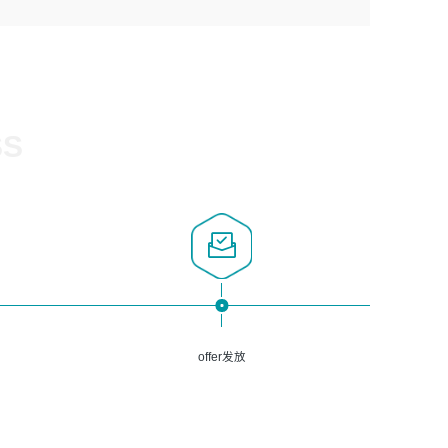
1、计算机相关专业，大专以上学历，2年以上开发运维工作
5、熟悉Spring、Mybatis等开源框架和常用apache组件,熟
3、深入理解公司各项AI产品和技术信息；具有较强的文档
经验；
悉Web服务端开发的各种常用框架和技术Springboot、
编写能力，能独立撰写PPT、方案建议书等，面试时需携带
2、必须具备的能力：有丰富的运维开发和K8S运维经验；
Shiro、springcloud等；熟悉Linux常用命令和了解常用脚
个人制作的专业PPT文件进行展示。
熟悉K8S、Git、docker等相关工具使用；熟练掌握Linux环
本语言，较丰富的线上系统运维经验，复杂问题排查思路清
境下的Shell语言 ；工作责任感强、具有良好的沟通能力、
晰。
服务意识；
SS
3、掌握Linux环境下的Python编程语言；
4、掌握DevOps思想、方法和流程。Jenkins工具使用；
5、掌握常见中间件配置与优化，如mysql、nginx等；
6、掌握服务器的维护，熟悉linux系统的常用操作；
7、掌握和第三方系统API接口的维护操作，和安全漏洞扫描
的修复工作。
offer发放