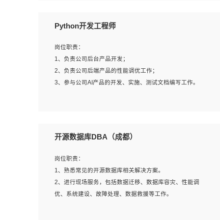
岗位要求：
Python开发工程师
1、全日制本科计算机相关专业毕业，3年以上相关工作经
验；
岗位职责：
2、精通linux操作系统的运行维护，具有故障处理的能力
1、负责公司后台产品开发；
3、熟练使用脚本语言，shell/python任一种，熟练使用
2、负责公司后端产品的性能调优工作；
Ansible
3、参与公司AI产品的开发、实施、测试文档编写工作。
4、熟悉linux常见服务、中间件的基本原理、部署以及故障
处理，如：Mysql、Apache、Nginx、Zabbix、Kafka等
5、熟悉主流虚拟化技术，如：VMware、KVM
岗位要求:
6、具备网络方面的基础知识，熟悉常见的网络协议，如
1、计算机相关专业，本科及以上学历，2年以上后端开发经
开源数据库DBA（成都）
TCP/IP，转发原理，路由优先级等
验，有过运营商项目经验的更佳；
7、了解容器技术，熟悉docker或podman
2、熟练python编程语言，熟悉服务端开发流程，熟悉常见
岗位职责：
8、有良好的文档编写能力和沟通能力，有RHCE证书优先
的算法和数据结构；
1、熟悉常见的开源数据库相关解决方案。
3、熟悉数据库开发，熟悉Mysql、Oracle、MongoDb数据
2、进行现场服务，包括数据迁移、数据库容灾、性能调
库应用开发其中一种；
优、系统建设、故障处理、数据救援等工作。
4、熟悉Python Wed框架（Django/Flask...）代码能力优
秀，熟悉编码规范和具备良好的文档编写能力）；