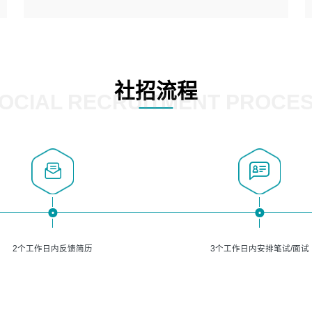
5、熟悉主流的分类算法、聚类算法和关联分析算法原理，
能熟练使用神经网络算法的进行业务建模；
岗位要求：
6、对OCR领域有深入的研究，熟悉模型调参，压缩和整型
1、精通java编程，熟悉vue和jsp编程；
化方法；
2、熟悉linux命令；
7、熟悉mysql、oracle、MongoDB、redis等其中一种数据
3、熟练使用springmvc、springcloud、webservice等框架
社招流程
库使用。
进行开发；
OCIAL RECRUITMENT PROCE
4、熟练使用oracle、mysql进行开发；
5、熟悉流程开发如使用activiti；
6、计算机相关专业本科以上学历，3年以上开发工作经验。
2个工作日内反馈简历
3个工作日内安排笔试/面试