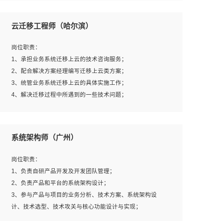
1、全日制本科及以上学历，计算机相关专业毕业，一年以
上前端开发工作经验；
云迁移工程师（哈尔滨）
2、熟练掌握HTML、CSS、JavaScript等web相关技术；
3、熟悉react/vue/angular任何一种前端框架，熟悉react优
岗位职责：
先；
1、承担业务系统迁移上云的技术咨询服务；
4、熟悉webpack配置和git操作；
2、配合解决方案经理编写迁移上云类方案；
5、善于沟通，具有团队意识；
3、统管业务系统迁移上云的具体实施工作；
4、解决迁移过程中所遇到的一些技术问题；
岗位要求：
系统架构师（广州）
1、专科及以上学历，三年以上工作经验，计算机等相关专
业；
岗位职责：
2、具备常见业务系统资源评估、部署优化和故障排查的能
1、负责自研产品开发及开发团队管理；
力；
2、负责产品和平台的系统架构设计；
3、熟悉常见操作系统、存储、网络、 IO 等相关原理；
3、参与产品与项目的业务分析、技术方案、系统架构设
4、具有迁移工具实操经验，具备P2V、V2V迁移能力；
计、技术选型、技术攻关与核心功能设计与实现；
5、熟练华为、VMware虚拟化、云计算及云存储技术；
4、根据业务及技术发展，做前瞻性的技术分析、研究及应