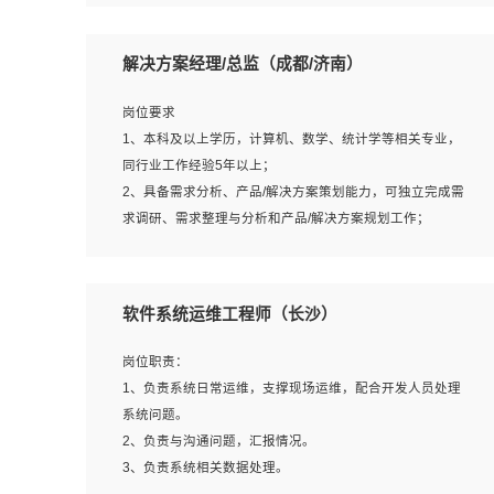
5、沟通表达能力强，具备团队协作能力。
岗位要求：
1、本科以上相关专业毕业，拥有三年以上相关数据工作经
解决方案经理/总监（成都/济南）
验经验。
2、熟悉PostgreSQL、redis、MongoDB、ElasticSearch等
岗位要求
开源数据库运维管理，拥有开发经验优先。
1、本科及以上学历，计算机、数学、统计学等相关专业，
3、熟悉Oracle、MySQL、SQLServer中一种或多种优先。
同行业工作经验5年以上；
4、熟悉Hadoop、HBASE、Spark等大数据平台优先。
2、具备需求分析、产品/解决方案策划能力，可独立完成需
5、熟悉linux或任意一种unix操作系统，如有较强操作系统
求调研、需求整理与分析和产品/解决方案规划工作；
侧工作经验者优先。
3、逻辑缜密，对用户产品/解决方案体验敏感，对数据敏
6、具备丰富的项目实施经验，较强的自我学习能力。
感，有产品/解决方案意识，有主见，以数据为驱动，以结
7、责任心强，为人友好，沟通能力强，具有良好的团队意
果为导向；
软件系统运维工程师（长沙）
识。
4、具有丰富的AI产品/解决方案解决方案经验，能够针对客
户的需求，快速响应输出相关的解决方案，包括视频分析、
岗位职责：
图像识别、NLP、OCR、机器学习等；
1、负责系统日常运维，支撑现场运维，配合开发人员处理
5、具备AI技术背景，掌握TensorFlow、PyTorch、Spark
系统问题。
MLlib、SK-Learn等常见AI算法框架，对人脸识别、目标检
2、负责与沟通问题，汇报情况。
测、图像识别、OCR、NLP等AI算法有深刻理解。具有AI平
3、负责系统相关数据处理。
台级产品/解决方案从业经验者优先。具有大数据技术背景