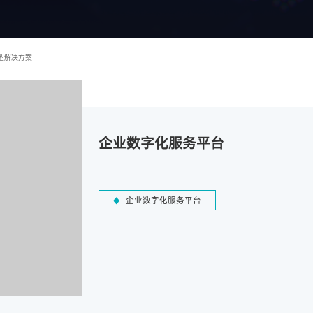
型解决方案
企业数字化服务平台
企业数字化服务平台