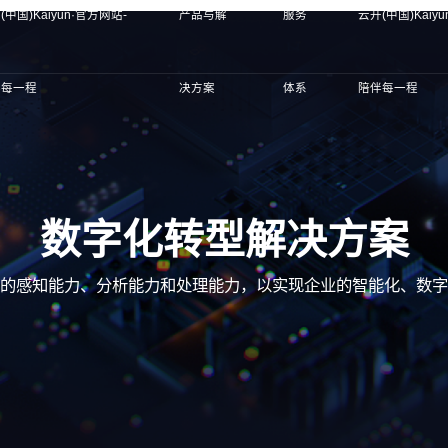
(中国)Kaiyun·官方网站-
产品与解
服务
云开(中国)Kaiy
伴每一程
决方案
体系
陪伴每一程
数字化转型解决方案
的感知能力、分析能力和处理能力，以实现企业的智能化、数字