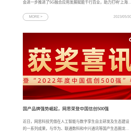
会进一步推进了5G融合应用发展赋能千行百业，助力打响“上海
造”品牌，促进上海制造业数字化、网络化、智能化转型的加速发
展。作为上海移动智慧工厂方案的合作伙伴，网思科技副总裁肖
MORE >
2023/05/3
君应邀出席大会，并参与5G全连接工厂生态产业联盟签约仪式。
图为5G全连
国产品牌强势崛起，网思荣登中国信创500强
近日，网思科技凭借在人工智能与数字孪生自主研发及生态建设
的一系列成果，与华为、联通数科和中兴通讯等国产生态圈龙头