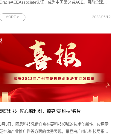
OracleACEAssociate认证，成为中国第34名ACE。目前全球
ACE仅有442人获评通过，证明了尹海文先生在Oracle领域的专业
技术水平和社区知识贡献得到了官方的高度认可。图为ACE
MORE >
2023/05/12
Program官网显示信息Oracle ACE项目作为Oracle社区的顶级项
目，是对Oracle专
网思科技: 匠心磨利剑，擦亮“硬科技”名片
3月3日，网思科技凭借自身在硬科技领域的技术创新性、应用示
范性和产业推广性等方面的优秀表现，荣登由广州市科技局指导