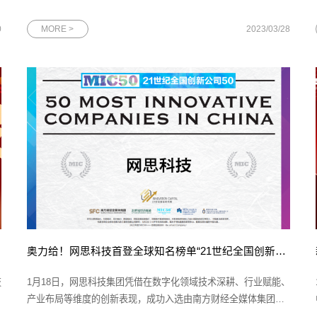
的重要参与者，网思科技应邀参加活动，并与中国移动网络事业
部签署《自智网络子链伙伴战略合作协议》。图为中国移动与网
0
MORE >
2023/03/28
思自智网络子链伙伴战略合作协议本次论坛以“打造自智网络产业
链，共筑自智网络新
奥力给！网思科技首登全球知名榜单“21世纪全国创新公司50强：MIC50”
技
1月18日，网思科技集团凭借在数字化领域技术深耕、行业赋能、
产业布局等维度的创新表现，成功入选由南方财经全媒体集团主
办的“21世纪(全国)创新公司50强：MIC50”榜单。该榜单被誉为“中