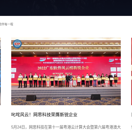
-陪伴每一程
叱咤风云！网思科技荣膺新锐企业
5月24日，网思科技在第十一届粤港云计算大会暨第六届粤港澳大