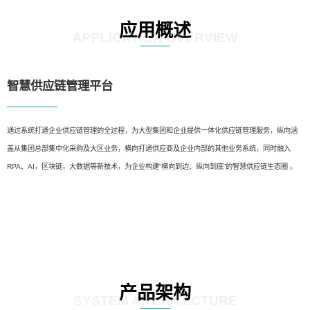
应用概述
APPLICATION OVERVIEW
智慧供应链管理平台
通过系统打通企业供应链管理的全过程，为大型集团和企业提供一体化供应链管理服务，纵向涵
盖从集团总部集中化采购及大区业务，横向打通供应商及企业内部的其他业务系统，同时融入
RPA、AI，区块链，大数据等新技术，为企业构建“横向到边、纵向到底”的智慧供应链生态圈 。
产品架构
SYSTEM ARCHITECTURE