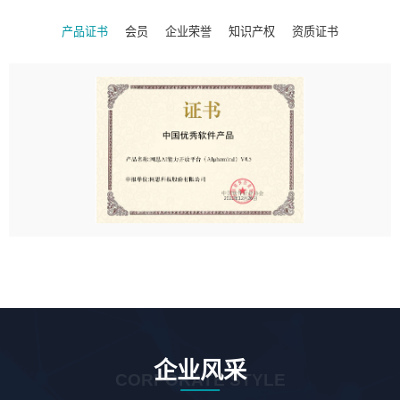
产品证书
会员
企业荣誉
知识产权
资质证书
企业风采
CORPORATE STYLE