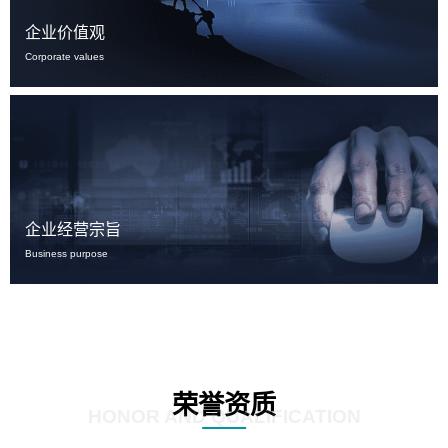
企业价值观
Corporate values
企业经营宗旨
Business purpose
荣誉资质
HONOR AND QUALIFICATION