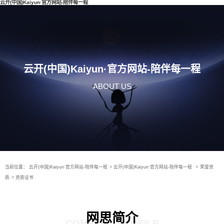
云开(中国)Kaiyun·官方网站-陪伴每一程
云开(中国)Kaiyun·官方网站-陪伴每一程
ABOUT US
当前位置：
云开(中国)Kaiyun·官方网站-陪伴每一程
>
云开(中国)Kaiyun·官方网站-陪伴每一程
>
荣誉资
质
>
资质证书
网思简介
COMPANY PROFILE