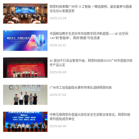
网思科技荣膺广州市“人工智能 +”精选案例，副总裁参与圆桌
论坛论AI发展态势
2025-12-29
中国移动携手生态伙伴共绘数字经济新蓝图——从“云空间
+AI”到“智能体”，再到“数盾”可信流通
2025-10-11
AI 驱动千行百业智变升级，网思科技获2025广州市首版次软
件产品认定
2025-08-26
广州市工信局副局长黄符伟率队调研网思科技
2025-07-02
中移互联网举办首届元信任安全生态联合体会议，网思科技
荣列首批成员单位
2025-06-30