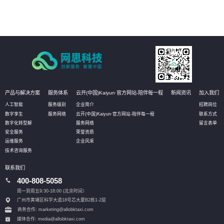
产品与解决方案
服务体系
云开(中国)Kaiyun·官方网站-陪伴每一程
新闻资讯
加入我们
人工智能
服务级别
企业简介
招聘岗位
数字孪生
服务网络
云开(中国)Kaiyun·官方网站-陪伴每一程
联系方式
数字化转型解
服务网络
留言表单
安全服务
荣誉资质
运维服务
企业风采
技术咨询服务
联系我们
400-808-5058
周一到周五9:30-18:00 (北京时间）
广州市黄埔区科学大道18号芯大厦B2栋1-2层
商务合作: marketing@allobktaxi.com
媒体合作: media@allobktaxi.com