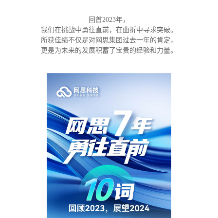
回首2023年，
我们在挑战中勇往直前，在曲折中寻求突破。
所获佳绩不仅是对网思集团过去一年的肯定，
更是为未来的发展积蓄了宝贵的经验和力量。