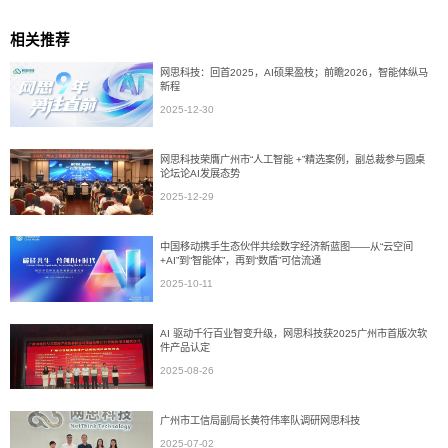
相关推荐
网思科技：回首2025，AI硕果盈枝；前瞻2026，智能体纵马
新程
2025-12-30
网思科技荣膺广州市“人工智能 +”精选案例，副总裁参与圆桌
论坛论AI发展态势
2025-12-29
中国移动携手生态伙伴共绘数字经济新蓝图——从“云空间
+AI”到“智能体”，再到“数盾”可信流通
2025-10-11
AI 驱动千行百业智变升级，网思科技获2025广州市首版次软
件产品认定
2025-08-26
广州市工信局副局长黄符伟率队调研网思科技
2025-07-02