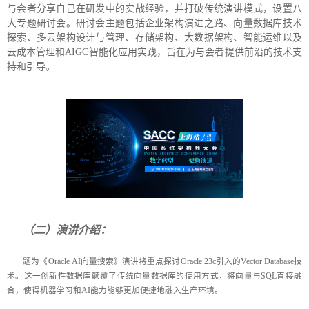
与会者分享自己在研发中的实战经验，并打破传统演讲模式，设置八
大专题研讨会。研讨会主题包括企业架构演进之路、向量数据库技术
探索、多云架构设计与管理、存储架构、大数据架构、智能运维以及
云成本管理和AIGC智能化应用实践，旨在为与会者提供前沿的技术支
持和引导。
（二）演讲介绍：
题为《Oracle AI向量搜索》演讲将重点探讨Oracle 23c引入的Vector Database技
术。这一创新性数据库颠覆了传统向量数据库的使用方式，将向量与SQL直接融
合，使得机器学习和AI能力能够更加便捷地融入生产环境。