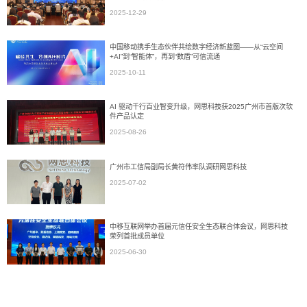
2025-12-29
中国移动携手生态伙伴共绘数字经济新蓝图——从“云空间
+AI”到“智能体”，再到“数盾”可信流通
2025-10-11
AI 驱动千行百业智变升级，网思科技获2025广州市首版次软
件产品认定
2025-08-26
广州市工信局副局长黄符伟率队调研网思科技
2025-07-02
中移互联网举办首届元信任安全生态联合体会议，网思科技
荣列首批成员单位
2025-06-30