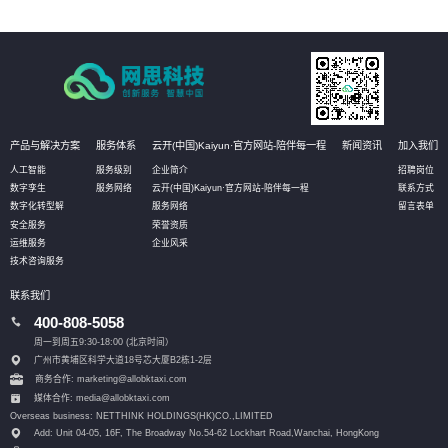
产品与解决方案
服务体系
云开(中国)Kaiyun·官方网站-陪伴每一程
新闻资讯
加入我们
人工智能
服务级别
企业简介
招聘岗位
数字孪生
服务网络
云开(中国)Kaiyun·官方网站-陪伴每一程
联系方式
数字化转型解
服务网络
留言表单
安全服务
荣誉资质
运维服务
企业风采
技术咨询服务
联系我们
400-808-5058
周一到周五9:30-18:00 (北京时间）
广州市黄埔区科学大道18号芯大厦B2栋1-2层
商务合作: marketing@allobktaxi.com
媒体合作: media@allobktaxi.com
Overseas business: NETTHINK HOLDINGS(HK)CO.,LIMITED
Add: Unit 04-05, 16F, The Broadway No.54-62 Lockhart Road,
Wanchai, HongKong