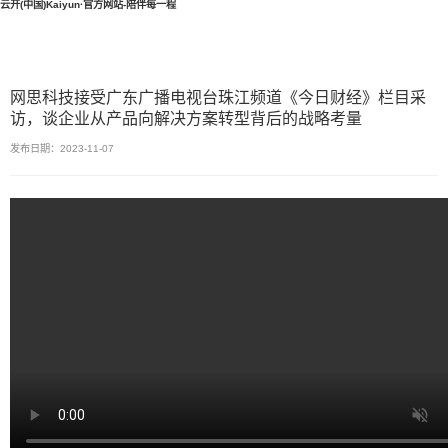
云开(中国)Kaiyun·官方网站-陪伴每一程
网思科技接受广东广播电视台珠江频道《今日财经》栏目采
访，谈企业从产品向解决方案转型背后的战略考量
发布日期：2023-11-07