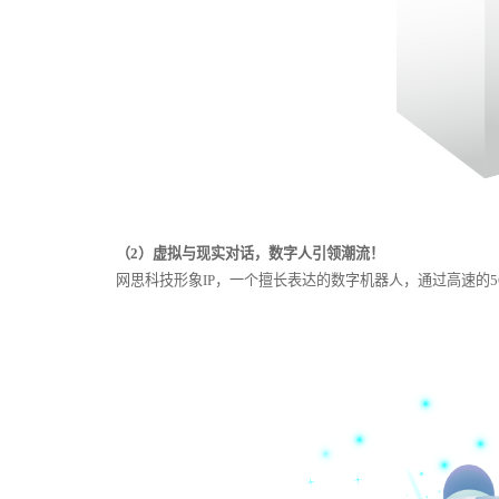
（2）虚拟与现实对话，数字人引领潮流！
网思科技形象IP，一个擅长表达的数字机器人，通过高速的