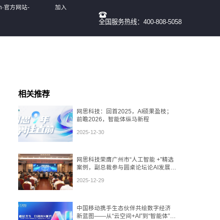
un·官方网站-
加入
全国服务热线：400-808-5058
我们
相关推荐
网思科技：回首2025，AI硕果盈枝；
前瞻2026，智能体纵马新程
2025-12-30
网思科技荣膺广州市“人工智能 +”精选
案例，副总裁参与圆桌论坛论AI发展态
势
2025-12-29
中国移动携手生态伙伴共绘数字经济
新蓝图——从“云空间+AI”到“智能体”，