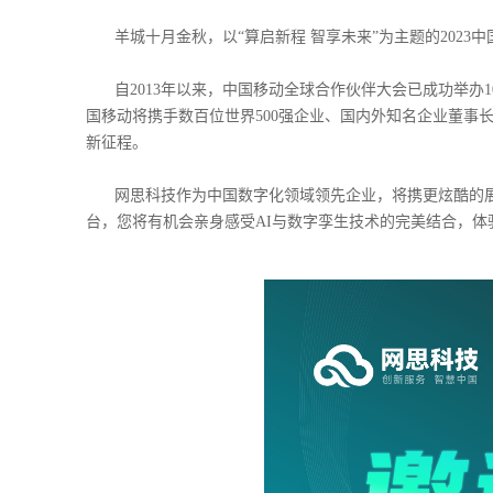
羊城十月金秋，以“算启新程 智享未来”为主题的2023
自2013年以来，中国移动全球合作伙伴大会已成功举
国移动将携手数百位世界500强企业、国内外知名企业董事
新征程。
网思科技作为中国数字化领域领先企业，将携更炫酷的展
台，您将有机会亲身感受AI与数字孪生技术的完美结合，体