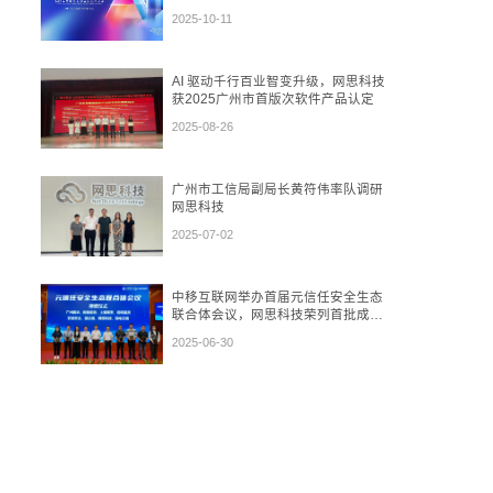
再到“数盾”可信流通
2025-10-11
AI 驱动千行百业智变升级，网思科技
获2025广州市首版次软件产品认定
2025-08-26
广州市工信局副局长黄符伟率队调研
网思科技
2025-07-02
中移互联网举办首届元信任安全生态
联合体会议，网思科技荣列首批成员
单位
2025-06-30