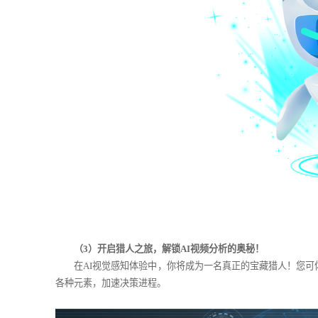
（3）开启猎人之旅，解锁AI视频分析的奥秘！
在AI视觉感知体验中，你将成为一名真正的宝藏猎人！您
各种元素，加速决策进程。