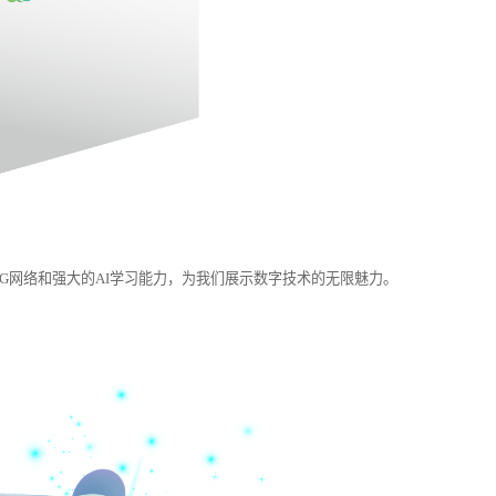
5G网络和强大的AI学习能力，为我们展示数字技术的无限魅力。