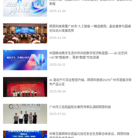
新程
2025-12-30
网思科技荣膺广州市“人工智能 +”精选案例，副总裁参与圆桌
论坛论AI发展态势
2025-12-29
中国移动携手生态伙伴共绘数字经济新蓝图——从“云空间
+AI”到“智能体”，再到“数盾”可信流通
2025-10-11
AI 驱动千行百业智变升级，网思科技获2025广州市首版次软
件产品认定
2025-08-26
广州市工信局副局长黄符伟率队调研网思科技
2025-07-02
中移互联网举办首届元信任安全生态联合体会议，网思科技