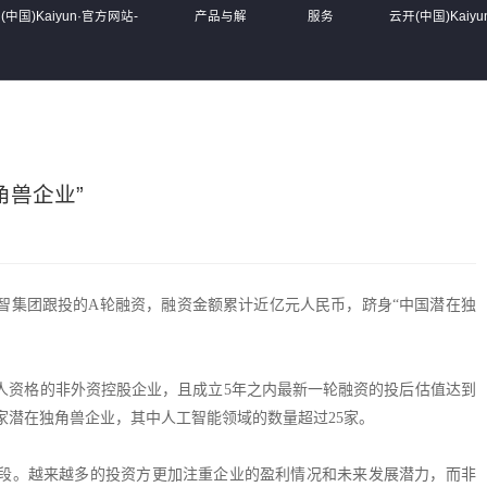
(中国)Kaiyun·官方网站-
产品与解
服务
云开(中国)Kaiy
伴每一程
决方案
体系
陪伴每一程
角兽企业”
智集团跟投的A轮融资，融资金额累计近亿元人民币，跻身“中国潜在独
人资格的非外资控股企业，且成立5年之内最新一轮融资的投后估值达到
3家潜在独角兽企业，其中人工智能领域的数量超过25家。
段。越来越多的投资方更加注重企业的盈利情况和未来发展潜力，而非