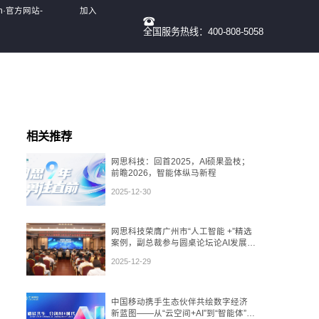
un·官方网站-
加入
全国服务热线：400-808-5058
我们
相关推荐
网思科技：回首2025，AI硕果盈枝；
前瞻2026，智能体纵马新程
2025-12-30
网思科技荣膺广州市“人工智能 +”精选
案例，副总裁参与圆桌论坛论AI发展态
势
2025-12-29
中国移动携手生态伙伴共绘数字经济
新蓝图——从“云空间+AI”到“智能体”，