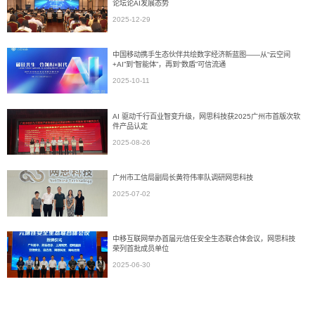
论坛论AI发展态势
2025-12-29
中国移动携手生态伙伴共绘数字经济新蓝图——从“云空间
+AI”到“智能体”，再到“数盾”可信流通
2025-10-11
AI 驱动千行百业智变升级，网思科技获2025广州市首版次软
件产品认定
2025-08-26
广州市工信局副局长黄符伟率队调研网思科技
2025-07-02
中移互联网举办首届元信任安全生态联合体会议，网思科技
荣列首批成员单位
2025-06-30