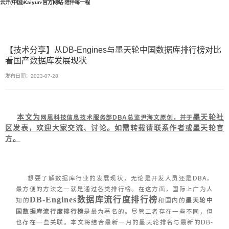
云开(中国)Kaiyun·官方网站-陪伴每一程
【技术分享】从DB-Engines与墨天轮中国数据库排行榜对比
看国产数据库发展现状
发布日期：2023-07-28
本文为
墨天轮社
网思科技信息技术服务部DBA总监尹海文原创，并于
区发表，欢迎大家交流、讨论。如需转载请联系作者或墨天轮官
方。
想要了解数据库行业的发展现状，无论是开发人员还是DBA，
最方便的方法之一就是通过各类排行榜。在这方面，国际上广为人
DB-Engines数据库流行度排行榜
知的
和国内的
墨天轮中
国数据库流行度排行榜
是最为著名的。尽管二者存在一些不同，但
也存在一些关联。本文将结合最新一月的墨天轮排名与最新的DB-