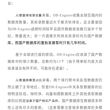
看）
从
来看，DB-Engines收集全球范围内的
数据库收录总量
数据库数量，其收录数量远大于墨天轮排名，这主要是因
为DB-Engines成榜时间较早且国外数据库发展已逾半个世
纪，数量庞大；另一方面墨天轮排名收录的均为国产数据
库，而国产数据库的蓬勃发展暂时只有几年时间。
基于全球流行度的原因，
DB-Engines仅收录了国产数
据库中的很少数量，
总数约为13个（由于榜单较为庞大且
收录语言有所不同，可能存在遗留）。
从
来看，两个排行榜中关系型数据库
仍
数据库模型占比
然占据了主导地位
，但是DB-Engines中关系型数据库的
比
例明显较低
，除时序、向量和图数据库之外
其他类型数据
库的比例是
，国产数据库在数据库多样
远高于国产相关产品的
性上还有巨大的差距。（这里需要注意很多数据库的多模