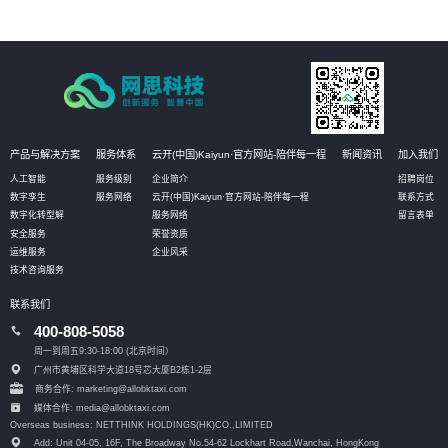
产品与解决方案
服务体系
云开(中国)Kaiyun·官方网站-陪伴每一程
新闻资讯
加入我们
人工智能
服务级别
企业简介
招聘岗位
数字孪生
服务网络
云开(中国)Kaiyun·官方网站-陪伴每一程
联系方式
数字化转型解
服务网络
留言表单
安全服务
荣誉资质
运维服务
企业风采
技术咨询服务
联系我们
400-808-5058
周一到周五9:30-18:00 (北京时间）
广州市黄埔区科学大道18号芯大厦B2栋1-2层
商务合作: marketing@allobktaxi.com
媒体合作: media@allobktaxi.com
Overseas business: NETTHINK HOLDINGS(HK)CO.,LIMITED
Add: Unit 04-05, 16F, The Broadway No.54-62 Lockhart Road,
Wanchai, HongKong