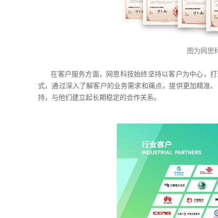
图为网思
在客户服务方面，网思科技始终坚持以客户为中心，打
式，通过深入了解客户的业务需求和痛点，提供更加精准、
持，与他们建立起长期稳定的合作关系。