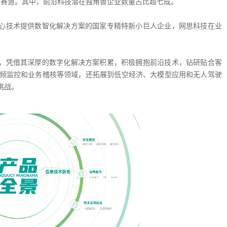
41个赛道。其中，前沿科技潜在独角兽企业数量占比超七成。
心技术提供数智化解决方案的国家专精特新小巨人企业，网思科技在业
，凭借其深厚的数字化解决方案积累，积极拥抱前沿技术，钻研贴合客
频监控和业务稽核等领域，还拓展到低空经济、大模型应用和无人驾驶
挑战。