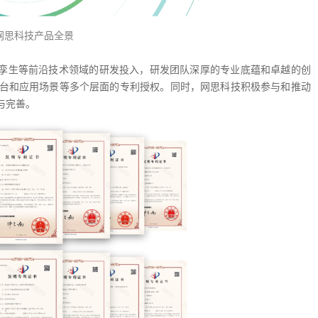
网思科技产品全景
孪生等前沿技术领域的研发投入，研发团队深厚的专业底蕴和卓越的创
平台和应用场景等多个层面的专利授权。同时，网思科技积极参与和推动
与完善。