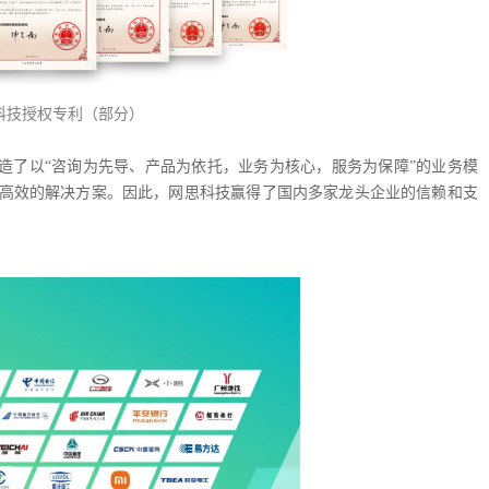
科技授权专利（部分）
造了以“咨询为先导、产品为依托，业务为核心，服务为保障”的业务模
高效的解决方案。因此，网思科技赢得了国内多家龙头企业的信赖和支