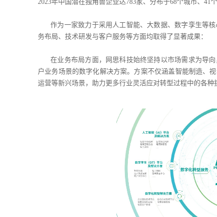
2023年中国潜在独角兽企业达783家、分布于68个城市、
作为一家致力于采用人工智能、大数据、数字孪生等核
务布局、技术研发与客户服务等方面均取得了显著成果：
在业务布局方面，网思科技始终坚持以市场需求为导向
户业务场景的数字化解决方案。方案不仅涵盖智能制造、视
运营等新兴场景，助力更多行业灵活应对转型过程中的各种