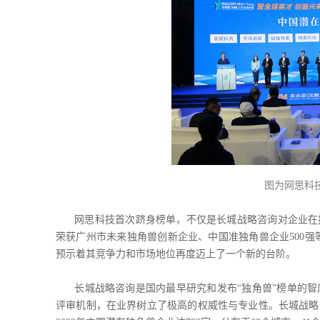
图为网思科
网思科技首次跻身榜单，不仅是长城战略咨询对企业在
荣获广州市未来独角兽创新企业、中国准独角兽企业500强
预示着其竞争力和市场地位再度迈上了一个新的台阶。
长城战略咨询是国内最早研究和发布“独角兽”榜单的
评审机制，在业界树立了极高的权威性与专业性。长城战略咨