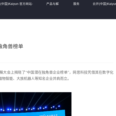
(中国)Kaiyun·官方网站-
产品与解
服务
云开(中国)Kaiy
伴每一程
决方案
体系
陪伴每一程
独角兽榜单
业发展大会上揭晓了“中国潜在独角兽企业榜单”，网思科技凭借其在数字化
暗物智能、大族机器人等知名企业并肩而立。