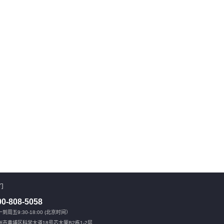
们
00-808-5058
到周五9:30-18:00 (北京时间）
州市黄埔区科学大道18号芯大厦B2栋1-2层