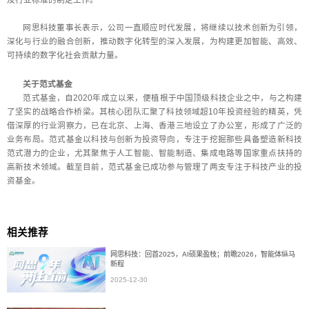
网思科技董事长表示，公司一直顺应时代发展，将继续以技术创新为引领，
深化与行业的融合创新，推动数字化转型的深入发展，为构建更加智能、高效、
可持续的数字化社会贡献力量。
关于范式基金
范式基金，自2020年成立以来，便植根于中国顶级科技企业之中，与之构建
了坚实的战略合作桥梁。其核心团队汇聚了科技领域超10年投资经验的精英，凭
借深厚的行业洞察力，已在北京、上海、香港三地设立了办公室，形成了广泛的
业务布局。范式基金以科技与创新为投资导向，专注于挖掘那些具备塑造新科技
范式潜力的企业，尤其聚焦于人工智能、智能制造、集成电路等国家重点扶持的
高新技术领域。截至目前，范式基金已成功参与管理了两支专注于科技产业的投
资基金。
相关推荐
网思科技：回首2025，AI硕果盈枝；前瞻2026，智能体纵马
新程
2025-12-30