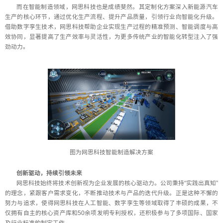
而在智能制造领域，网思科技也是成绩斐然。其定制化方案深入新能源汽车
生产的核心环节，通过优化生产流程、提升产品质量，引领行业向智能化升级。
借助数字孪生技术，网思科技帮助企业实现生产过程的精准预测、智能调度与高
效协同，显著提高了生产效率与灵活性，为更多传统产业的智能化转型注入了强
劲动力。
图为网思科技智能制造解决方案
创新驱动，持续引领未来
网思科技始终将技术创新视为企业发展的核心驱动力。公司秉持“实践出真知”
的理念，紧跟客户需求变化，不断推动技术与产品的迭代升级。正是这种不懈的
努力与追求，使得网思科技在人工智能、数字孪生等领域取得了丰硕的成果，不
仅拥有自主的核心资产库和50余项发明专利授权，还积极参与了多项国际、国家
及行业标准的制定工作。