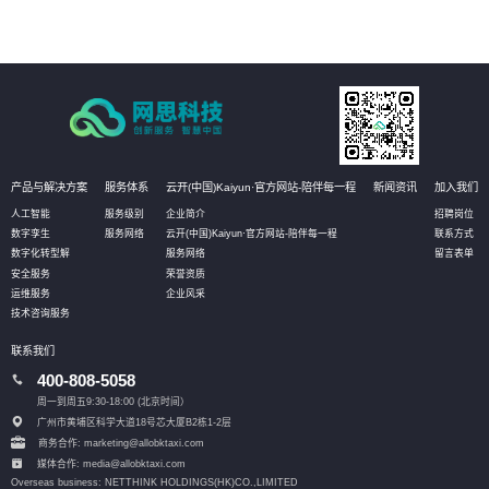
产品与解决方案
服务体系
云开(中国)Kaiyun·官方网站-陪伴每一程
新闻资讯
加入我们
人工智能
服务级别
企业简介
招聘岗位
数字孪生
服务网络
云开(中国)Kaiyun·官方网站-陪伴每一程
联系方式
数字化转型解
服务网络
留言表单
安全服务
荣誉资质
运维服务
企业风采
技术咨询服务
联系我们
400-808-5058
周一到周五9:30-18:00 (北京时间）
广州市黄埔区科学大道18号芯大厦B2栋1-2层
商务合作: marketing@allobktaxi.com
媒体合作: media@allobktaxi.com
Overseas business: NETTHINK HOLDINGS(HK)CO.,LIMITED