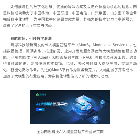
凭借前瞻性的数字化思维、优质的解决方案及以用户体验为核心的理念，网
思科技成功助力了中国移动、中国联通、中国电信、广汽集团、山东重工等企业
完成数字化转型，为中国数字化建设贡献力量。其强大的技术实力与卓越服务，
赢得了客户的高度赞誉与信赖。
领航市场，引领数字浪潮
网思科技最新研发的AI大模型管理平台（MaaS，Model as a Service），包
括数据管理、微调训练、推理部署、应用开发和服务调度等大模型纳管和服务功
能，利用智能体（AI Agent）和检索增强生成（RAG）等技术及开发工具，结合
行业领域知识，能够快速构建营销、运维、办公等领域大模型应用，实现自动
化、智能化高效作业。先进的MaaS平台作为服务新范式，大幅削减了开发成本，
加速了大模型的行业应用，为数智化转型注入了新的活力与动力。
图为网思科技AI大模型管理平台登录页面